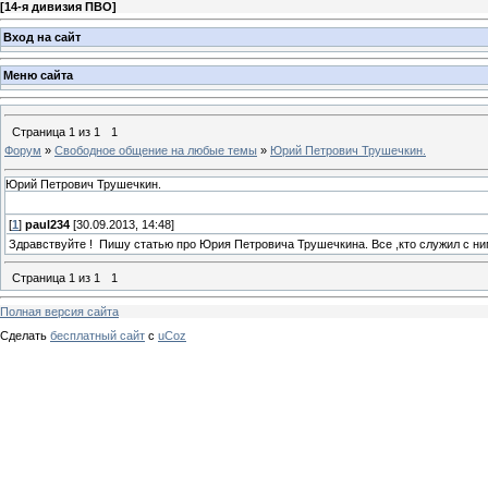
[
14-я дивизия ПВО
]
Вход на сайт
Меню сайта
Страница
1
из
1
1
Форум
»
Свободное общение на любые темы
»
Юрий Петрович Трушечкин.
Юрий Петрович Трушечкин.
[
1
]
paul234
[30.09.2013, 14:48]
Здравствуйте ! Пишу статью про Юрия Петровича Трушечкина. Все ,кто служил с ним
Страница
1
из
1
1
Полная версия сайта
Сделать
бесплатный сайт
с
uCoz