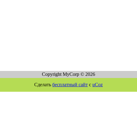
Copyright MyCorp © 2026
Сделать
бесплатный сайт
с
uCoz