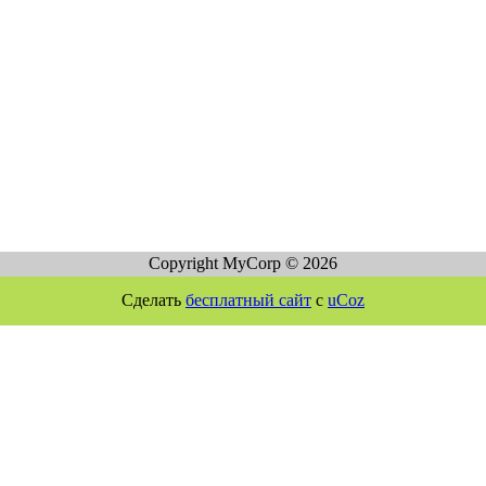
Copyright MyCorp © 2026
Сделать
бесплатный сайт
с
uCoz