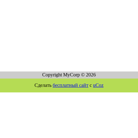
Copyright MyCorp © 2026
Сделать
бесплатный сайт
с
uCoz