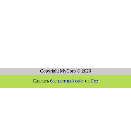
Copyright MyCorp © 2026
Сделать
бесплатный сайт
с
uCoz