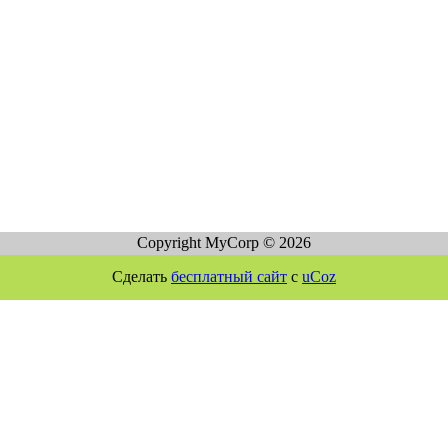
Copyright MyCorp © 2026
Сделать
бесплатный сайт
с
uCoz