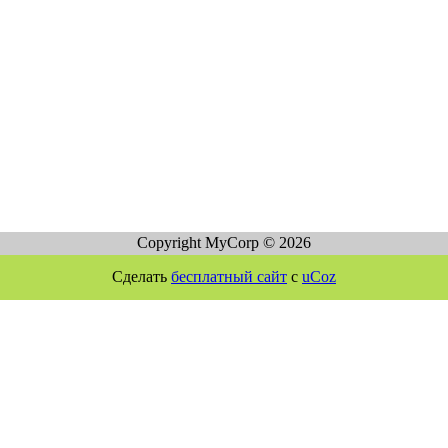
Copyright MyCorp © 2026
Сделать
бесплатный сайт
с
uCoz