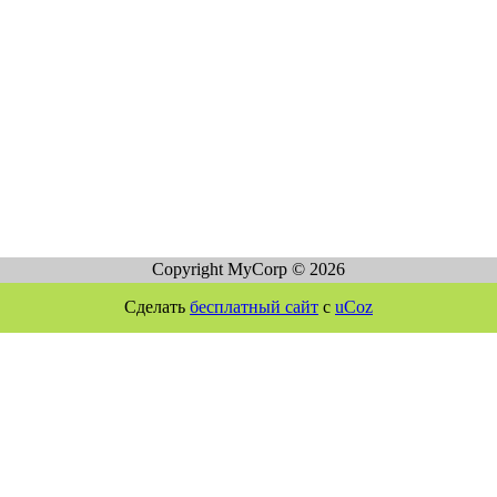
Copyright MyCorp © 2026
Сделать
бесплатный сайт
с
uCoz