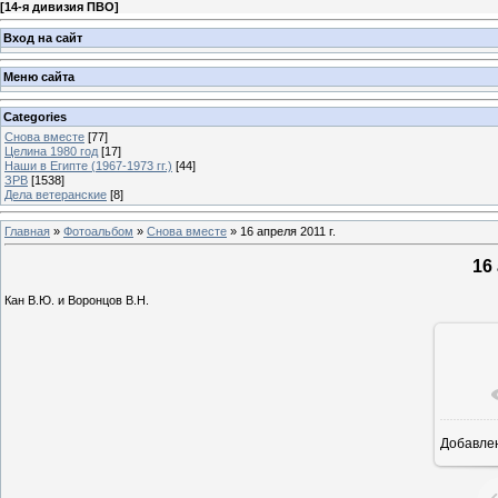
[
14-я дивизия ПВО
]
Вход на сайт
Меню сайта
Categories
Снова вместе
[77]
Целина 1980 год
[17]
Наши в Египте (1967-1973 гг.)
[44]
ЗРВ
[1538]
Дела ветеранские
[8]
Главная
»
Фотоальбом
»
Снова вместе
» 16 апреля 2011 г.
16 
Кан В.Ю. и Воронцов В.Н.
Добавле