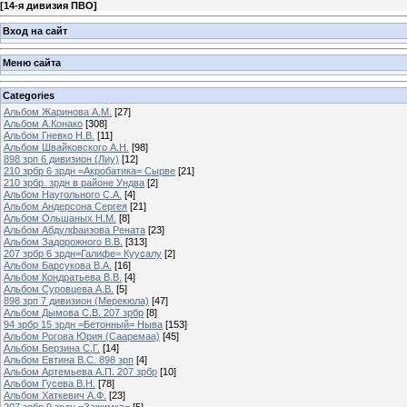
[
14-я дивизия ПВО
]
Вход на сайт
Меню сайта
Categories
Альбом Жаринова А.М.
[27]
Альбом А.Конако
[308]
Альбом Гневко Н.В.
[11]
Альбом Швайковского А.Н.
[98]
898 зрп 6 дивизион (Лиу)
[12]
210 зрбр 6 зрдн =Акробатика= Сырве
[21]
210 зрбр. зрдн в районе Ундва
[2]
Альбом Наугольного С.А.
[4]
Альбом Андерсона Сергея
[21]
Альбом Ольшаных Н.М.
[8]
Альбом Абдулфаизова Рената
[23]
Альбом Задорожного В.В.
[313]
207 зрбр 6 зрдн=Галифе= Куусалу
[2]
Альбом Барсукова В.А.
[16]
Альбом Кондратьева В.В.
[4]
Альбом Суровцева А.В.
[5]
898 зрп 7 дивизион (Мерекюла)
[47]
Альбом Дымова С.В. 207 зрбр
[8]
94 зрбр 15 зрдн =Бетонный= Ныва
[153]
Альбом Рогова Юрия (Сааремаа)
[45]
Альбом Берзина С.Г.
[14]
Альбом Евтина В.С. 898 зрп
[4]
Альбом Артемьева А.П. 207 зрбр
[10]
Альбом Гусева В.Н.
[78]
Альбом Хаткевич А.Ф.
[23]
207 зрбр 9 зрдн =Зажимка=
[5]