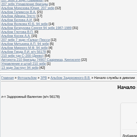
207 зрбр Управление бригады
[10]
Альбом Морозова Юрия. 207 зрбр
[12]
Альбом Гилимсон В.А.
[21]
Альбом Айвара Элстс
[17]
Альбом Белова А.И.
[10]
Альбом Волкова Ю.Б. 94 зрбр
[14]
Альбом Безрукова Сергея 94 зрбр 1987-1989
[31]
Альбом Глотова В.П.
[0]
Альбом Косюк А.А.
[15]
207 зрбр 7 зрдн =Галка= Пюсси
[12]
Альбом Митькина А.П. 94 зрбр
[5]
Альбом Мирного М.Ф. 94 зрбр
[4]
Альбом Гирда Л.И. в/ч 56178
[6]
210 зрбр тдн С-200 (Деево)
[54]
Авторота 210 бригады 74907 Сааремаа, Кингисепп
[22]
Управление и штаб 210 зрбр
[1]
13 зрдн Заструг 94 зрбр
[42]
Главная
»
Фотоальбом
»
ЗРВ
»
Альбом Задорожного В.В.
» Начало службы в дивизии
Начало
л-т Задорожный Валентин (в/ч 56178)
Добавл