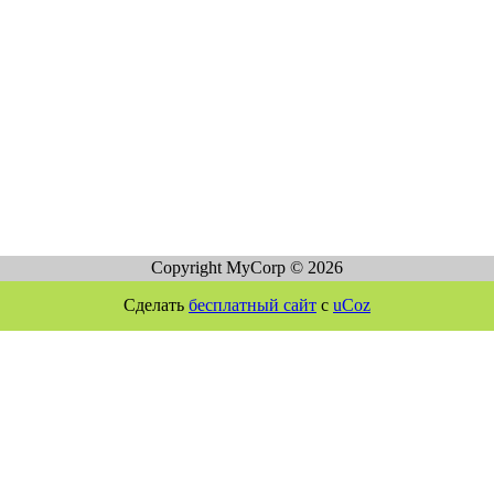
Copyright MyCorp © 2026
Сделать
бесплатный сайт
с
uCoz