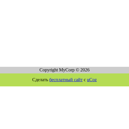
Copyright MyCorp © 2026
Сделать
бесплатный сайт
с
uCoz