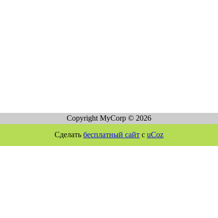
Copyright MyCorp © 2026
Сделать
бесплатный сайт
с
uCoz