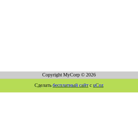
Copyright MyCorp © 2026
Сделать
бесплатный сайт
с
uCoz