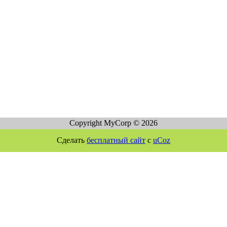
Copyright MyCorp © 2026
Сделать
бесплатный сайт
с
uCoz