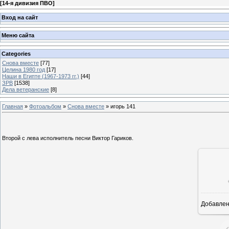
[
14-я дивизия ПВО
]
Вход на сайт
Меню сайта
Categories
Снова вместе
[77]
Целина 1980 год
[17]
Наши в Египте (1967-1973 гг.)
[44]
ЗРВ
[1538]
Дела ветеранские
[8]
Главная
»
Фотоальбом
»
Снова вместе
» игорь 141
Второй с лева исполнитель песни Виктор Гариков.
Добавле