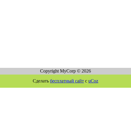
Copyright MyCorp © 2026
Сделать
бесплатный сайт
с
uCoz