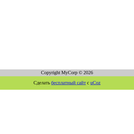
Copyright MyCorp © 2026
Сделать
бесплатный сайт
с
uCoz