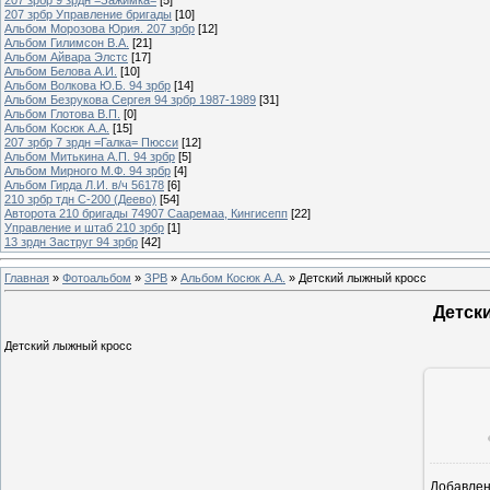
207 зрбр Управление бригады
[10]
Альбом Морозова Юрия. 207 зрбр
[12]
Альбом Гилимсон В.А.
[21]
Альбом Айвара Элстс
[17]
Альбом Белова А.И.
[10]
Альбом Волкова Ю.Б. 94 зрбр
[14]
Альбом Безрукова Сергея 94 зрбр 1987-1989
[31]
Альбом Глотова В.П.
[0]
Альбом Косюк А.А.
[15]
207 зрбр 7 зрдн =Галка= Пюсси
[12]
Альбом Митькина А.П. 94 зрбр
[5]
Альбом Мирного М.Ф. 94 зрбр
[4]
Альбом Гирда Л.И. в/ч 56178
[6]
210 зрбр тдн С-200 (Деево)
[54]
Авторота 210 бригады 74907 Сааремаа, Кингисепп
[22]
Управление и штаб 210 зрбр
[1]
13 зрдн Заструг 94 зрбр
[42]
Главная
»
Фотоальбом
»
ЗРВ
»
Альбом Косюк А.А.
» Детский лыжный кросс
Детск
Детский лыжный кросс
Добавле