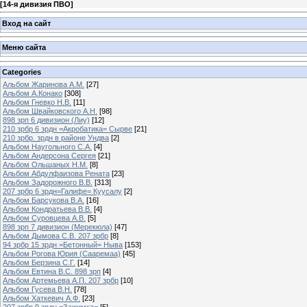
[
14-я дивизия ПВО
]
Вход на сайт
Меню сайта
Categories
Альбом Жаринова А.М.
[27]
Альбом А.Конако
[308]
Альбом Гневко Н.В.
[11]
Альбом Швайковского А.Н.
[98]
898 зрп 6 дивизион (Лиу)
[12]
210 зрбр 6 зрдн =Акробатика= Сырве
[21]
210 зрбр. зрдн в районе Ундва
[2]
Альбом Наугольного С.А.
[4]
Альбом Андерсона Сергея
[21]
Альбом Ольшаных Н.М.
[8]
Альбом Абдулфаизова Рената
[23]
Альбом Задорожного В.В.
[313]
207 зрбр 6 зрдн=Галифе= Куусалу
[2]
Альбом Барсукова В.А.
[16]
Альбом Кондратьева В.В.
[4]
Альбом Суровцева А.В.
[5]
898 зрп 7 дивизион (Мерекюла)
[47]
Альбом Дымова С.В. 207 зрбр
[8]
94 зрбр 15 зрдн =Бетонный= Ныва
[153]
Альбом Рогова Юрия (Сааремаа)
[45]
Альбом Берзина С.Г.
[14]
Альбом Евтина В.С. 898 зрп
[4]
Альбом Артемьева А.П. 207 зрбр
[10]
Альбом Гусева В.Н.
[78]
Альбом Хаткевич А.Ф.
[23]
207 зрбр 9 зрдн =Зажимка=
[5]