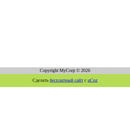
Copyright MyCorp © 2026
Сделать
бесплатный сайт
с
uCoz