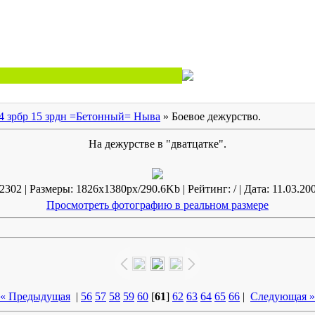
4 зрбр 15 зрдн =Бетонный= Ныва
» Боевое дежурство.
На дежурстве в "дватцатке".
302 | Размеры: 1826x1380px/290.6Kb | Рейтинг: / | Дата: 11.03.200
Просмотреть фотографию в реальном размере
« Предыдущая
|
56
57
58
59
60
[
61
]
62
63
64
65
66
|
Следующая »