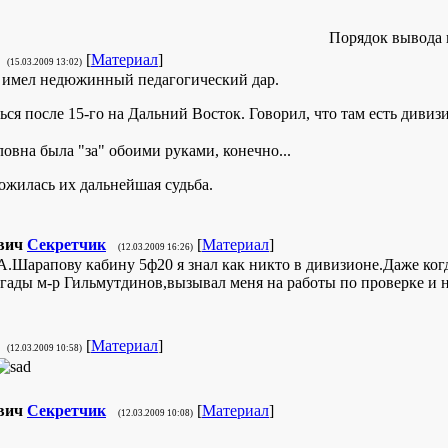
Порядок вывода 
[
Материал
]
(15.03.2009 13:02)
 имел недюжинный педагогический дар.
ся после 15-го на Дальний Восток. Говорил, что там есть дивиз
овна была "за" обоими руками, конечно...
ложилась их дальнейшая судьба.
вич
Секретчик
[
Материал
]
(12.03.2009 16:26)
 А.Шарапову кабину 5ф20 я знал как никто в дивизионе.Даже ког
игады м-р Гильмутдинов,вызывал меня на работы по проверке и 
[
Материал
]
(12.03.2009 10:58)
вич
Секретчик
[
Материал
]
(12.03.2009 10:08)