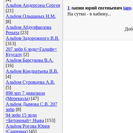
Альбом Андерсона Сергея
1
лапин юрий евгеньевич
taps
[21]
На сутки - в кабину...
Альбом Ольшаных Н.М.
[8]
Альбом Абдулфаизова
Доб
Рената
[23]
Альбом Задорожного В.В.
[313]
207 зрбр 6 зрдн=Галифе=
Куусалу
[2]
Альбом Барсукова В.А.
[16]
Альбом Кондратьева В.В.
[4]
Альбом Суровцева А.В.
[5]
898 зрп 7 дивизион
(Мерекюла)
[47]
Альбом Дымова С.В. 207
зрбр
[8]
94 зрбр 15 зрдн
=Бетонный= Ныва
[153]
Альбом Рогова Юрия
(Сааремаа)
[45]