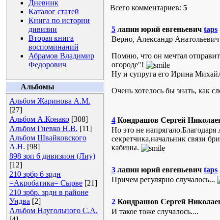
Дневник
Всего комментариев:
5
Каталог статей
Книга по истории
дивизии
5
лапин юрий евгеньевич
taps
Вторая книга
Верно, Александр Анатольевич
воспоминаний
Абрамов Владимир
Помню, что он мечтал отправить
Федорович
огороде"!
Ну и супруга его Ирина Михайл
Альбомы
Очень хотелось бы знать, как с
Альбом Жаринова А.М.
[27]
Альбом А.Конако
[308]
4
Кондрашов Сергей Николае
Альбом Гневко Н.В.
[11]
Но это не напрягало.Благодаря
Альбом Швайковского
секретчика,начальник связи бр
А.Н.
[98]
кабины.
898 зрп 6 дивизион (Лиу)
[12]
3
лапин юрий евгеньевич
taps
210 зрбр 6 зрдн
Причем регулярно случалось...
=Акробатика= Сырве
[21]
210 зрбр. зрдн в районе
Ундва
[2]
2
Кондрашов Сергей Николае
Альбом Наугольного С.А.
И такое тоже случалось....
[4]