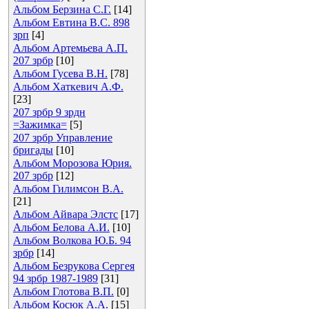
Альбом Берзина С.Г.
[14]
Альбом Евтина В.С. 898
зрп
[4]
Альбом Артемьева А.П.
207 зрбр
[10]
Альбом Гусева В.Н.
[78]
Альбом Хаткевич А.Ф.
[23]
207 зрбр 9 зрдн
=Зажимка=
[5]
207 зрбр Управление
бригады
[10]
Альбом Морозова Юрия.
207 зрбр
[12]
Альбом Гилимсон В.А.
[21]
Альбом Айвара Элстс
[17]
Альбом Белова А.И.
[10]
Альбом Волкова Ю.Б. 94
зрбр
[14]
Альбом Безрукова Сергея
94 зрбр 1987-1989
[31]
Альбом Глотова В.П.
[0]
Альбом Косюк А.А.
[15]