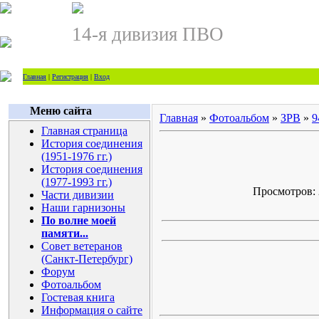
14-я дивизия ПВО
Главная
|
Регистрация
|
Вход
Меню сайта
Главная
»
Фотоальбом
»
ЗРВ
»
9
Главная страница
История соединения
(1951-1976 гг.)
История соединения
(1977-1993 гг.)
Просмотров: 2
Части дивизии
Наши гарнизоны
По волне моей
памяти...
Совет ветеранов
(Санкт-Петербург)
Форум
Фотоальбом
Гостевая книга
Информация о сайте