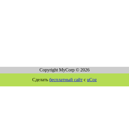
Copyright MyCorp © 2026
Сделать
бесплатный сайт
с
uCoz