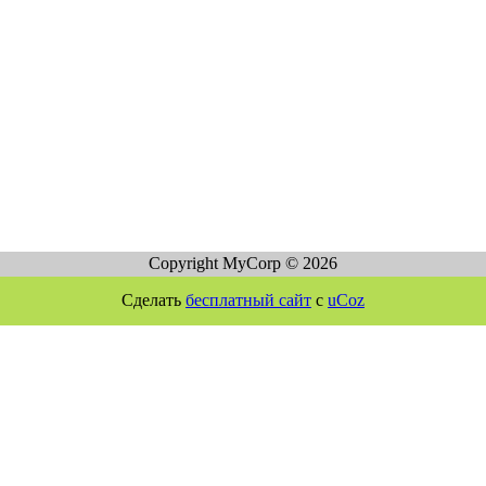
Copyright MyCorp © 2026
Сделать
бесплатный сайт
с
uCoz