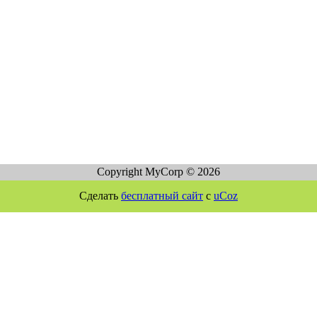
Copyright MyCorp © 2026
Сделать
бесплатный сайт
с
uCoz