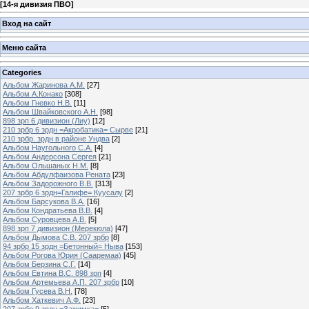
[
14-я дивизия ПВО
]
Вход на сайт
Меню сайта
Categories
Альбом Жаринова А.М.
[27]
Альбом А.Конако
[308]
Альбом Гневко Н.В.
[11]
Альбом Швайковского А.Н.
[98]
898 зрп 6 дивизион (Лиу)
[12]
210 зрбр 6 зрдн =Акробатика= Сырве
[21]
210 зрбр. зрдн в районе Ундва
[2]
Альбом Наугольного С.А.
[4]
Альбом Андерсона Сергея
[21]
Альбом Ольшаных Н.М.
[8]
Альбом Абдулфаизова Рената
[23]
Альбом Задорожного В.В.
[313]
207 зрбр 6 зрдн=Галифе= Куусалу
[2]
Альбом Барсукова В.А.
[16]
Альбом Кондратьева В.В.
[4]
Альбом Суровцева А.В.
[5]
898 зрп 7 дивизион (Мерекюла)
[47]
Альбом Дымова С.В. 207 зрбр
[8]
94 зрбр 15 зрдн =Бетонный= Ныва
[153]
Альбом Рогова Юрия (Сааремаа)
[45]
Альбом Берзина С.Г.
[14]
Альбом Евтина В.С. 898 зрп
[4]
Альбом Артемьева А.П. 207 зрбр
[10]
Альбом Гусева В.Н.
[78]
Альбом Хаткевич А.Ф.
[23]
207 зрбр 9 зрдн =Зажимка=
[5]