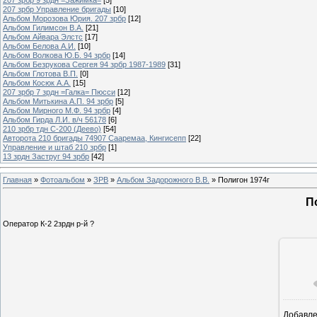
207 зрбр Управление бригады
[10]
Альбом Морозова Юрия. 207 зрбр
[12]
Альбом Гилимсон В.А.
[21]
Альбом Айвара Элстс
[17]
Альбом Белова А.И.
[10]
Альбом Волкова Ю.Б. 94 зрбр
[14]
Альбом Безрукова Сергея 94 зрбр 1987-1989
[31]
Альбом Глотова В.П.
[0]
Альбом Косюк А.А.
[15]
207 зрбр 7 зрдн =Галка= Пюсси
[12]
Альбом Митькина А.П. 94 зрбр
[5]
Альбом Мирного М.Ф. 94 зрбр
[4]
Альбом Гирда Л.И. в/ч 56178
[6]
210 зрбр тдн С-200 (Деево)
[54]
Авторота 210 бригады 74907 Сааремаа, Кингисепп
[22]
Управление и штаб 210 зрбр
[1]
13 зрдн Заструг 94 зрбр
[42]
Главная
»
Фотоальбом
»
ЗРВ
»
Альбом Задорожного В.В.
» Полигон 1974г
П
Оператор К-2 2зрдн р-й ?
Добавл