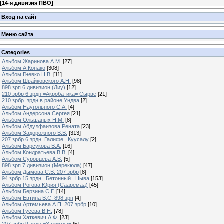
[
14-я дивизия ПВО
]
Вход на сайт
Меню сайта
Categories
Альбом Жаринова А.М.
[27]
Альбом А.Конако
[308]
Альбом Гневко Н.В.
[11]
Альбом Швайковского А.Н.
[98]
898 зрп 6 дивизион (Лиу)
[12]
210 зрбр 6 зрдн =Акробатика= Сырве
[21]
210 зрбр. зрдн в районе Ундва
[2]
Альбом Наугольного С.А.
[4]
Альбом Андерсона Сергея
[21]
Альбом Ольшаных Н.М.
[8]
Альбом Абдулфаизова Рената
[23]
Альбом Задорожного В.В.
[313]
207 зрбр 6 зрдн=Галифе= Куусалу
[2]
Альбом Барсукова В.А.
[16]
Альбом Кондратьева В.В.
[4]
Альбом Суровцева А.В.
[5]
898 зрп 7 дивизион (Мерекюла)
[47]
Альбом Дымова С.В. 207 зрбр
[8]
94 зрбр 15 зрдн =Бетонный= Ныва
[153]
Альбом Рогова Юрия (Сааремаа)
[45]
Альбом Берзина С.Г.
[14]
Альбом Евтина В.С. 898 зрп
[4]
Альбом Артемьева А.П. 207 зрбр
[10]
Альбом Гусева В.Н.
[78]
Альбом Хаткевич А.Ф.
[23]
207 зрбр 9 зрдн =Зажимка=
[5]