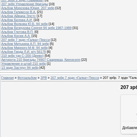
207 зрбр Управление бригады
[10]
Альбом Морозова Юрия. 207 зрбр
[12]
Альбом Гилимсон В.А.
[21]
Альбом Айвара Элстс
[17]
Альбом Белова А.И.
[10]
Альбом Волкова Ю.Б. 94 зрбр
[14]
Альбом Безрукова Сергея 94 зрбр 1987-1989
[31]
Альбом Глотова В.П.
[0]
Альбом Косюк А.А.
[15]
207 зрбр 7 зрдн =Галка= Пюсси
[12]
Альбом Митькина А.П. 94 зрбр
[5]
Альбом Мирного М.Ф. 94 зрбр
[4]
Альбом Гирда Л.И. в/ч 56178
[6]
210 зрбр тдн С-200 (Деево)
[54]
Авторота 210 бригады 74907 Сааремаа, Кингисепп
[22]
Управление и штаб 210 зрбр
[1]
13 зрдн Заструг 94 зрбр
[42]
Главная
»
Фотоальбом
»
ЗРВ
»
207 зрбр 7 зрдн =Галка= Пюсси
» 207 зрбр. 7 зрдн "Галк
207 зр
Добавл