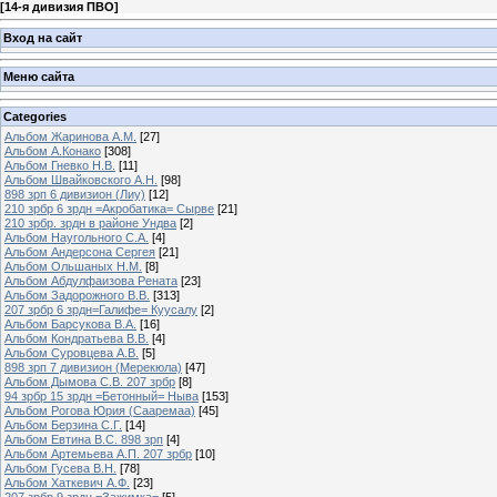
[
14-я дивизия ПВО
]
Вход на сайт
Меню сайта
Categories
Альбом Жаринова А.М.
[27]
Альбом А.Конако
[308]
Альбом Гневко Н.В.
[11]
Альбом Швайковского А.Н.
[98]
898 зрп 6 дивизион (Лиу)
[12]
210 зрбр 6 зрдн =Акробатика= Сырве
[21]
210 зрбр. зрдн в районе Ундва
[2]
Альбом Наугольного С.А.
[4]
Альбом Андерсона Сергея
[21]
Альбом Ольшаных Н.М.
[8]
Альбом Абдулфаизова Рената
[23]
Альбом Задорожного В.В.
[313]
207 зрбр 6 зрдн=Галифе= Куусалу
[2]
Альбом Барсукова В.А.
[16]
Альбом Кондратьева В.В.
[4]
Альбом Суровцева А.В.
[5]
898 зрп 7 дивизион (Мерекюла)
[47]
Альбом Дымова С.В. 207 зрбр
[8]
94 зрбр 15 зрдн =Бетонный= Ныва
[153]
Альбом Рогова Юрия (Сааремаа)
[45]
Альбом Берзина С.Г.
[14]
Альбом Евтина В.С. 898 зрп
[4]
Альбом Артемьева А.П. 207 зрбр
[10]
Альбом Гусева В.Н.
[78]
Альбом Хаткевич А.Ф.
[23]
207 зрбр 9 зрдн =Зажимка=
[5]