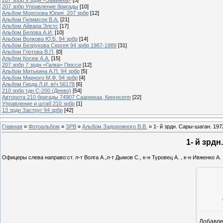
207 зрбр Управление бригады
[10]
Альбом Морозова Юрия. 207 зрбр
[12]
Альбом Гилимсон В.А.
[21]
Альбом Айвара Элстс
[17]
Альбом Белова А.И.
[10]
Альбом Волкова Ю.Б. 94 зрбр
[14]
Альбом Безрукова Сергея 94 зрбр 1987-1989
[31]
Альбом Глотова В.П.
[0]
Альбом Косюк А.А.
[15]
207 зрбр 7 зрдн =Галка= Пюсси
[12]
Альбом Митькина А.П. 94 зрбр
[5]
Альбом Мирного М.Ф. 94 зрбр
[4]
Альбом Гирда Л.И. в/ч 56178
[6]
210 зрбр тдн С-200 (Деево)
[54]
Авторота 210 бригады 74907 Сааремаа, Кингисепп
[22]
Управление и штаб 210 зрбр
[1]
13 зрдн Заструг 94 зрбр
[42]
Главная
»
Фотоальбом
»
ЗРВ
»
Альбом Задорожного В.В.
» 1- й зрдн. Сары-шаган. 1972
1- й зрдн
Офицеры слева направо:ст. л-т Волга А.,л-т Дымов С., к-н Туровец А. , к-н Ивженко А.
Добавл