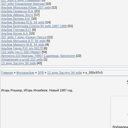
207 зрбр Управление бригады
[10]
Альбом Морозова Юрия. 207 зрбр
[12]
Альбом Гилимсон В.А.
[21]
Альбом Айвара Элстс
[17]
Альбом Белова А.И.
[10]
Альбом Волкова Ю.Б. 94 зрбр
[14]
Альбом Безрукова Сергея 94 зрбр 1987-1989
[31]
Альбом Глотова В.П.
[0]
Альбом Косюк А.А.
[15]
207 зрбр 7 зрдн =Галка= Пюсси
[12]
Альбом Митькина А.П. 94 зрбр
[5]
Альбом Мирного М.Ф. 94 зрбр
[4]
Альбом Гирда Л.И. в/ч 56178
[6]
210 зрбр тдн С-200 (Деево)
[54]
Авторота 210 бригады 74907 Сааремаа, Кингисепп
[22]
Управление и штаб 210 зрбр
[1]
13 зрдн Заструг 94 зрбр
[42]
Главная
»
Фотоальбом
»
ЗРВ
»
13 зрдн Заструг 94 зрбр
» y_555c97c0
Игорь Рошиор, ИГорь Инзибеев. Новый 1987 год.
Добавле