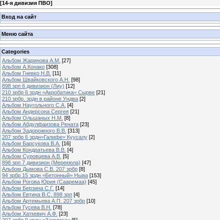
[
14-я дивизия ПВО
]
Вход на сайт
Меню сайта
Categories
Альбом Жаринова А.М.
[27]
Альбом А.Конако
[308]
Альбом Гневко Н.В.
[11]
Альбом Швайковского А.Н.
[98]
898 зрп 6 дивизион (Лиу)
[12]
210 зрбр 6 зрдн =Акробатика= Сырве
[21]
210 зрбр. зрдн в районе Ундва
[2]
Альбом Наугольного С.А.
[4]
Альбом Андерсона Сергея
[21]
Альбом Ольшаных Н.М.
[8]
Альбом Абдулфаизова Рената
[23]
Альбом Задорожного В.В.
[313]
207 зрбр 6 зрдн=Галифе= Куусалу
[2]
Альбом Барсукова В.А.
[16]
Альбом Кондратьева В.В.
[4]
Альбом Суровцева А.В.
[5]
898 зрп 7 дивизион (Мерекюла)
[47]
Альбом Дымова С.В. 207 зрбр
[8]
94 зрбр 15 зрдн =Бетонный= Ныва
[153]
Альбом Рогова Юрия (Сааремаа)
[45]
Альбом Берзина С.Г.
[14]
Альбом Евтина В.С. 898 зрп
[4]
Альбом Артемьева А.П. 207 зрбр
[10]
Альбом Гусева В.Н.
[78]
Альбом Хаткевич А.Ф.
[23]
207 зрбр 9 зрдн =Зажимка=
[5]